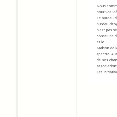
Nous sommes
pour vos id
Le bureau de
bureau cito
n’est pas s
conseil de d
et le
Maison de le
spectre. Aus
de nos cha
association
Les initiati