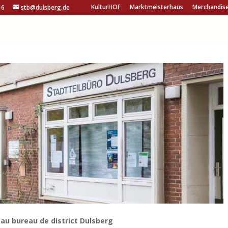
KulturHOF
Marktmeisterhaus
Merchandis
16
stb@dulsberg.de
au bureau de district Dulsberg