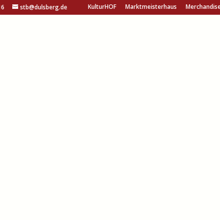
KulturHOF
Marktmeisterhaus
Merchandis
16
stb@dulsberg.de