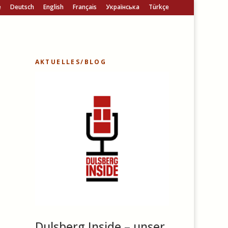
e
Deutsch
English
Français
Українська
Türkçe
AKTUELLES/BLOG
Dulsberg Inside – unser