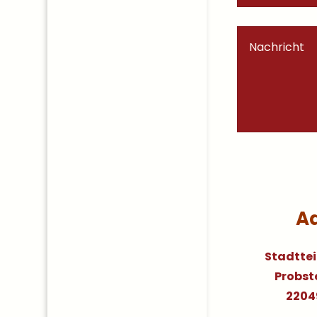
A
Stadttei
Probste
2204